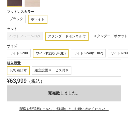
(1)
を
開
マットレスカラー
く
ブラック
ホワイト
セット
ベッドフレームのみ
スタンダードポケット
スタンダードボンネル付
サイズ
ワイドK200
ワイドK240(SD×2)
ワイドK260
ワイドK220(S+SD)
組立設置
組立設置サービス付き
お客様組立
¥
63,999
（税込）
完売致しました。
配送や配送料についてご確認の上、お買い求めください。