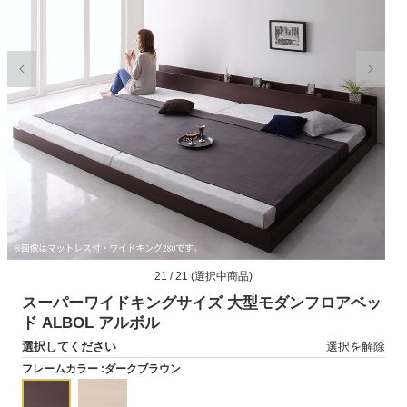
モ
21 / 21 (選択中商品)
ー
ダ
スーパーワイドキングサイズ 大型モダンフロアベッ
ル
ド ALBOL アルボル
で
選択してください
選択を解除
メ
デ
フレームカラー :
ダークブラウン
ィ
ア