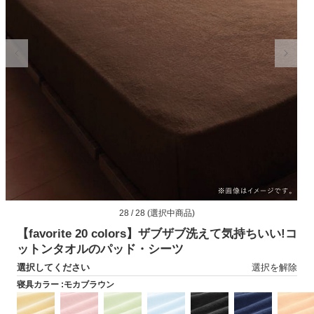
モ
28 / 28 (選択中商品)
ー
ダ
【favorite 20 colors】ザブザブ洗えて気持ちいい!コ
ル
ットンタオルのパッド・シーツ
で
選択してください
選択を解除
メ
デ
寝具カラー :
モカブラウン
ィ
ア