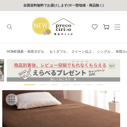
コンテン
全国送料無料でお届けします(※一部地域・商品除く)
ツに進む
カ
ー
ト
HOME
寝具・布団
ダブル
、
セミダブル
、
クイーン以上
、
シングル
、
布団カ