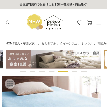
コンテン
全国送料無料でお届けします(※一部地域・商品除く)
ツに進む
カ
ー
ト
HOME
寝具・布団
ダブル
、
セミダブル
、
クイーン以上
、
シングル
、
布団カ