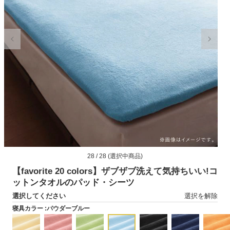
モ
28 / 28 (選択中商品)
ー
ダ
【favorite 20 colors】ザブザブ洗えて気持ちいい!コ
ル
ットンタオルのパッド・シーツ
で
選択してください
選択を解除
メ
デ
寝具カラー :
パウダーブルー
ィ
ア