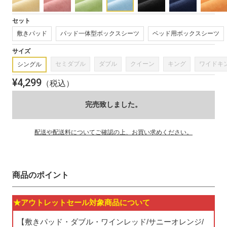
(1)
を
開
セット
く
敷きパッド
パッド一体型ボックスシーツ
ベッド用ボックスシーツ
サイズ
セミダブル
ダブル
クイーン
キング
ワイドキ
シングル
¥
4,299
（税込）
完売致しました。
配送や配送料についてご確認の上、お買い求めください。
商品のポイント
★アウトレットセール対象商品について
【敷きパッド・ダブル・ワインレッド/サニーオレンジ/