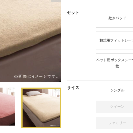
セット
敷きパッド
和式用フィットシー
ベッド用ボックスシーツ
枚
モ
サイズ
ー
シングル
ダ
ル
で
クイーン
メ
デ
ィ
ファミリー
ア
(1)