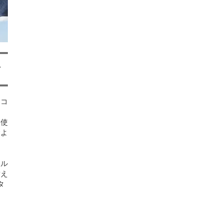
、
、コ
。使
むよ
オル
替え
タ