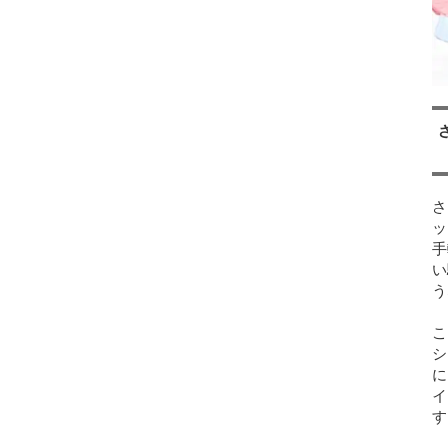
さ
ッ
手
い
う
こ
シ
に
イ
す