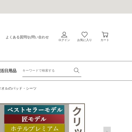
会
員
カ
ロ
ー
よくある質問
/
お問い合わせ
グ
ト
イ
ン
活日用品
ットンタオルのパッド・シーツ