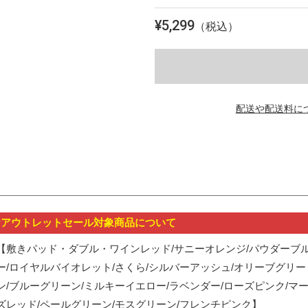
を
開
¥
5,299
（税込）
く
配送や配送料に
★アウトレットセール対象商品について
【敷きパッド・ダブル・ワインレッド/サニーオレンジ/パウダーブ
ー/ロイヤルバイオレット/さくら/シルバーアッシュ/オリーブグリー
ン/ブルーグリーン/ミルキーイエロー/ラベンダー/ローズピンク/マ
ズレッド/ペールグリーン/モスグリーン/フレンチピンク】