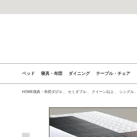
コンテン
ツに進む
ベッド
寝具・布団
ダイニング
テーブル・チェア
HOME
寝具・布団
ダブル
、
セミダブル
、
クイーン以上
、
シングル