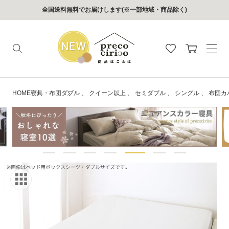
コンテン
全国送料無料でお届けします(※一部地域・商品除く)
ツに進む
カ
ー
ト
HOME
寝具・布団
ダブル
、
クイーン以上
、
セミダブル
、
シングル
、
布団カ