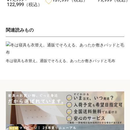
通
常
常
122,999
（税込）
常
価
価
価
格
格
格
関連読みもの
冬は寝具も衣替え。通販でそろえる、あったか敷きパッドと毛布