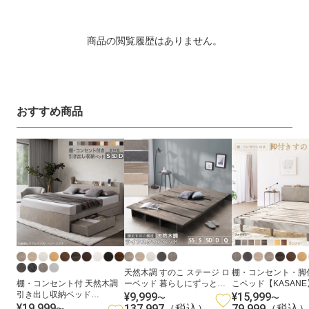
商品の閲覧履歴はありません。
おすすめ商品
天然木調 すのこ ステージ ロ
棚・コンセント・脚
棚・コンセント付 天然木調
ーベッド 暮らしにずっと寄
こベッド【KASANE
引き出し収納ベッド
り添う KASANE FLAT
¥9,999
¥15,999
通
通
〜
〜
【KASANE】
¥19,999
137,997
79,999
（税込）
（税込
〜