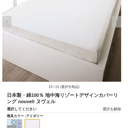
モ
15 / 15 (選択中商品)
ー
ダ
日本製・綿100％ 地中海リゾートデザインカバーリ
ル
ング nouvell ヌヴェル
で
選択してください
選択を解除
メ
デ
寝具カラー :
アイボリー
ィ
ア