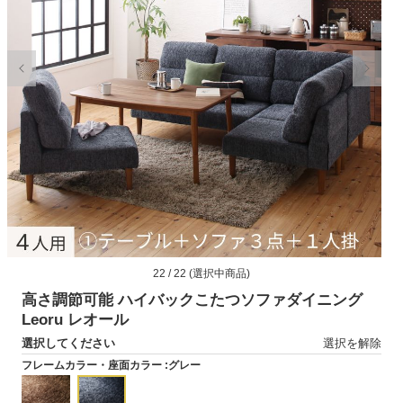
モ
22 / 22 (選択中商品)
ー
ダ
高さ調節可能 ハイバックこたつソファダイニング
ル
Leoru レオール
で
選択してください
選択を解除
メ
デ
フレームカラー・座面カラー :
グレー
ィ
ア