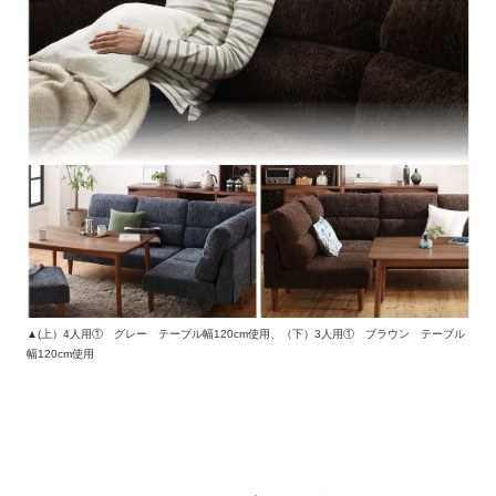
▲(上）4人用① グレー テーブル幅120cm使用、（下）3人用① ブラウン テーブル
幅120cm使用