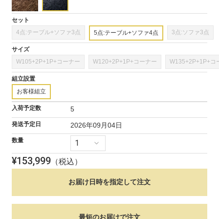
(1)
を
開
セット
く
4点:テーブル+ソファ3点
3点:ソファ3点
5点:テーブル+ソファ4点
サイズ
W105+2P+1P+コーナー
W120+2P+1P+コーナー
W135+2P+1P+
組立設置
お客様組立
入荷予定数
5
発送予定日
2026年09月04日
数量
¥
153,999
（税込）
お届け日時を指定して注文
最短のお届けで注文