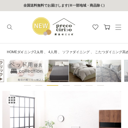
コンテン
全国送料無料でお届けします(※一部地域・商品除く)
ツに進む
カ
ー
ト
HOME
ダイニング
2人用
、
4人用
、
ソファダイニング
、
こたつダイニング
高