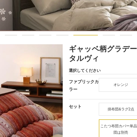
ギャッベ柄グラデーシ
タルヴィ
選択してください
ファブリックカ
オレンジ
ラー
セット
掛布団&ラグ2点
こたつ布団カバー単品
団は別売