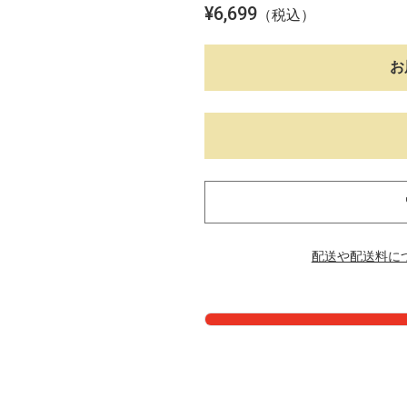
¥
6,699
を
（税込）
開
く
お
配送や配送料に