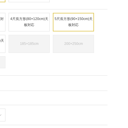
板対
4尺長方形(80×120cm)天
5尺長方形(90×150cm)天
板対応
板対応
)天
185×185cm
200×250cm
モ
ー
ダ
ル
で
メ
デ
ィ
ア
(1)