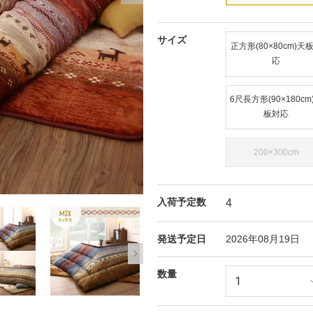
サイズ
正方形(80×80cm)天
応
6尺長方形(90×180cm
板対応
200×300cm
モ
入荷予定数
4
ー
ダ
ル
発送予定日
2026年08月19日
で
メ
数量
デ
ィ
ア
(1)