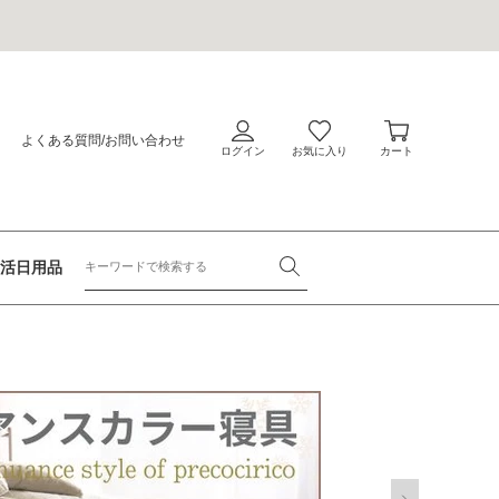
会
員
カ
ロ
ー
よくある質問
/
お問い合わせ
グ
ト
イ
ン
活日用品