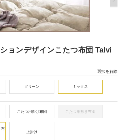
ョンデザインこたつ布団 Talvi
選択を解除
グリーン
ミックス
こたつ用掛け布団
こたつ用敷き布団
:布
上掛け