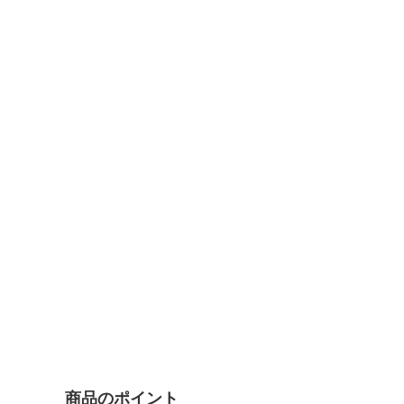
を
開
く
商品のポイント