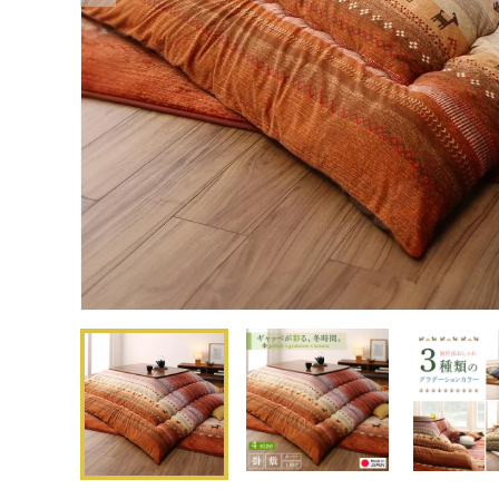
モ
ー
ダ
ル
で
メ
デ
ィ
ア
(1)