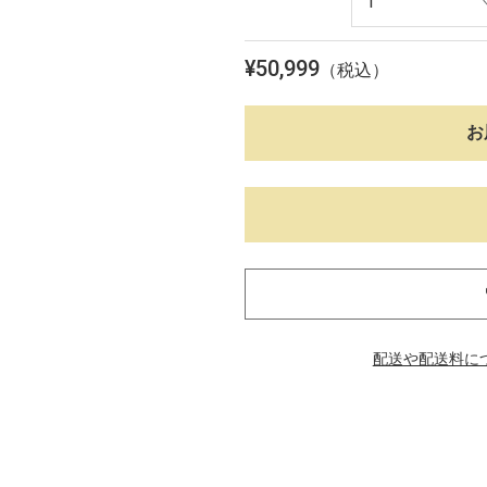
を
開
く
¥
50,999
（税込）
お
配送や配送料に