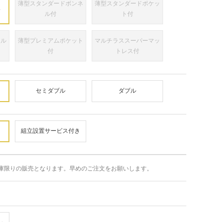
薄型スタンダードボンネ
薄型スタンダードポケッ
み
ル付
ト付
ネル
薄型プレミアムポケット
マルチラススーパーマッ
付
トレス付
セミダブル
ダブル
組立設置サービス付き
庫限りの販売となります。早めのご注文をお願いします。