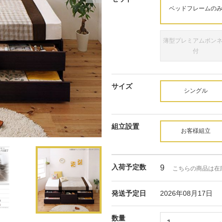
ベッドフレームの
薄型プレミアムボン
付
サイズ
シングル
組立設置
お客様組立
モ
ー
ダ
入荷予定数
9
ル
こちらの商品は在
で
メ
発送予定日
2026年08月17日
デ
ィ
ア
数量
(1)