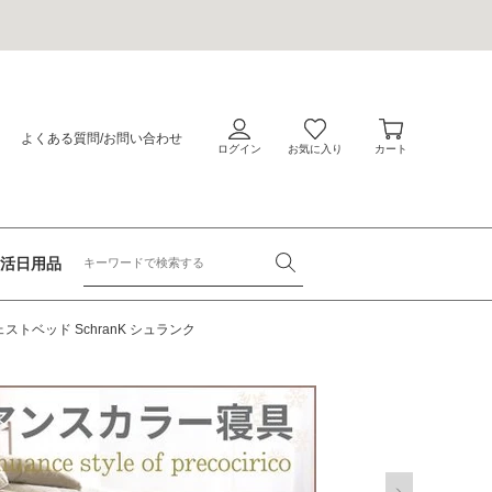
会
員
カ
ロ
ー
よくある質問
/
お問い合わせ
グ
ト
イ
ン
活日用品
トベッド SchranK シュランク