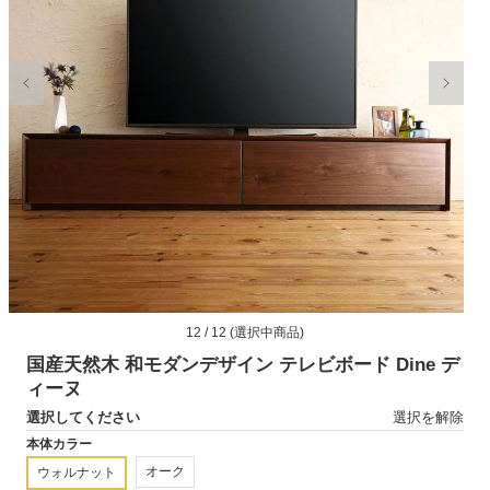
モ
12 / 12 (選択中商品)
ー
ダ
国産天然木 和モダンデザイン テレビボード Dine デ
ル
ィーヌ
で
選択してください
選択を解除
メ
デ
本体カラー
ィ
オーク
ウォルナット
ア