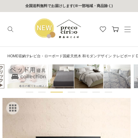
コンテン
全国送料無料でお届けします(※一部地域・商品除く)
ツに進む
カ
ー
ト
HOME
収納
テレビ台・ローボード
国産天然木 和モダンデザイン テレビボード Di