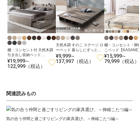
天然木調 すのこ ステージ ロ
棚・コンセント・脚
棚・コンセント付 天然木調
ーベッド 暮らしにずっと寄
こベッド【KASANE
引き出し収納ベッド
り添う KASANE FLAT
¥9,999
¥15,999
通
通
〜
〜
【KASANE】
¥19,999
137,997
79,999
（税込）
（税込
通
〜
常
常
122,999
（税込）
常
価
価
価
格
格
格
関連読みもの
気の合う仲間と過ごすリビングの家具選び。～伸縮こたつ編～