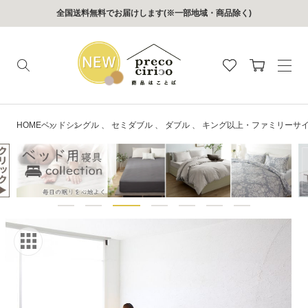
コンテン
全国送料無料でお届けします(※一部地域・商品除く)
ツに進む
カ
ー
ト
HOME
ベッド
シングル
、
セミダブル
、
ダブル
、
キング以上・ファミリーサ