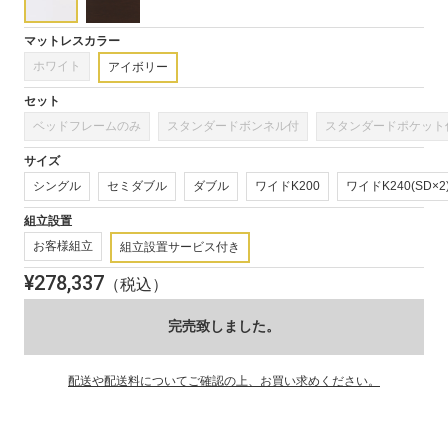
(1)
を
開
マットレスカラー
く
ホワイト
アイボリー
セット
ベッドフレームのみ
スタンダードボンネル付
スタンダードポケット
サイズ
シングル
セミダブル
ダブル
ワイドK200
ワイドK240(SD×2
組立設置
お客様組立
組立設置サービス付き
¥
278,337
（税込）
完売致しました。
配送や配送料についてご確認の上、お買い求めください。