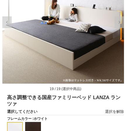
モ
19 / 19 (選択中商品)
ー
ダ
高さ調整できる国産ファミリーベッド LANZA ラン
ル
ツァ
で
選択してください
選択を解除
メ
デ
フレームカラー :
ホワイト
ィ
ア